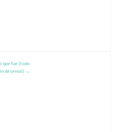
o que fue (todo
ón de cereal)
→