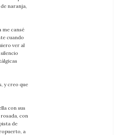
 de naranja,
a me cansé
ante cuando
iero ver al
silencio
tálgicas
, y creo que
lla con sus
a rosada, con
pista de
ropuerto, a