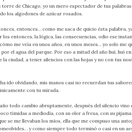
a torre de Chicago, yo un mero espectador de tus palabras
do los algodones de azúcar rosados.
onces, entonces… como me saca de quicio ésta palabra, y
 los entonces, la lógica, las consecuencias, odio ese inst
cómo me veía en unos años, en unos meses… yo solo me qu
por el agua del parque. Por eso a mitad del año huí, huí en 
e la ciudad, a tener silencios con las hojas y no con tus nos
 ha ido olvidando, mis manos casi no recuerdan tus sabores
nicamente con tu mirada.
 año todo cambio abruptamente, después del silencio vino e
oco tímidas a mediodía, con su olor a fresa, con su pijam
 que se me llevaban los míos, ella que me compuso una auto
omeolvides… y como siempre todo terminó o casi en un ae