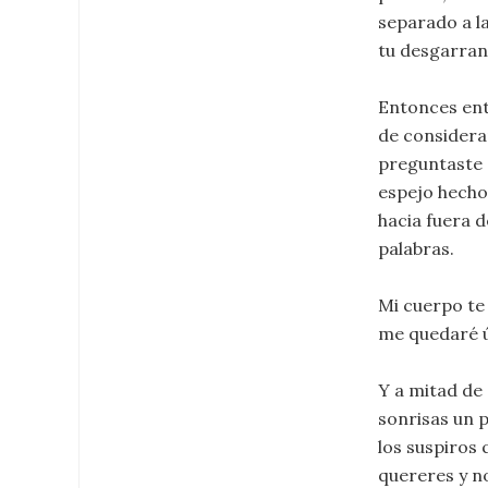
separado a l
tu desgarran
Entonces ent
de considerar
preguntaste 
espejo hecho 
hacia fuera d
palabras.
Mi cuerpo te
me quedaré ú
Y a mitad de
sonrisas un p
los suspiros
quereres y n