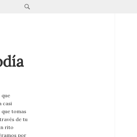
odía
o que
 casi
, que tomas
través de tu
n rito
biéramos por