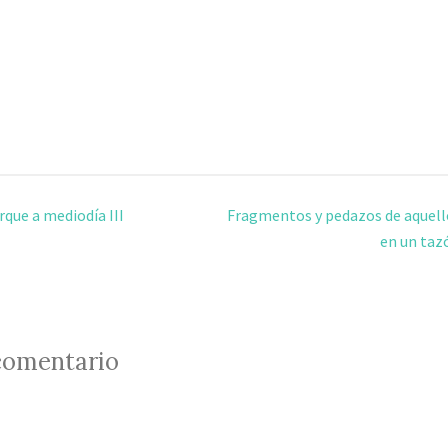
rque a mediodía III
Fragmentos y pedazos de aquell
en un taz
comentario