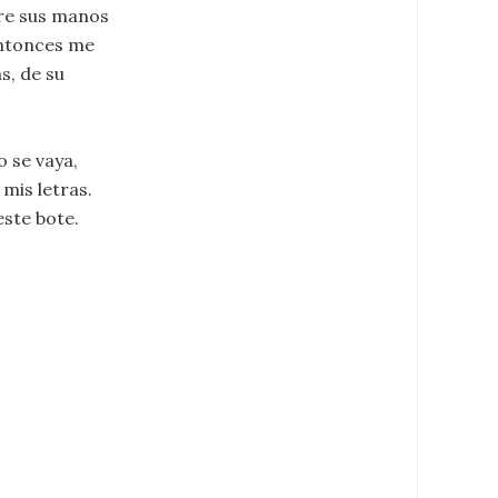
tre sus manos
entonces me
s, de su
o se vaya,
 mis letras.
este bote.