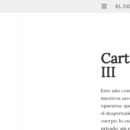
EL D
Cart
III
Este año com
nuestros aso
opuestos; qu
el despertad
cuerpo; lo cu
privado, sin 